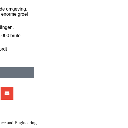
nde omgeving.
n enorme groei
dingen.
0.000 bruto
ordt
ance and Engineering.