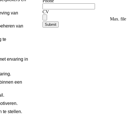
Phone
CV
eving van
Max. file
 beheren van
g te
et ervaring in
aring.
 binnen een
il.
otiveren.
 te stellen.