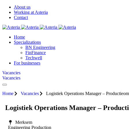
About us
Working at Asteria
Contact
Home
Specializations
BN Engineering
FinFinance
Techwell
For businesses
Vacancies
Vacancies
Home
Vacancies
Logistiek Operations Manager – Productieo
Logistiek Operations Manager – Product
Merksem
Engineering Production