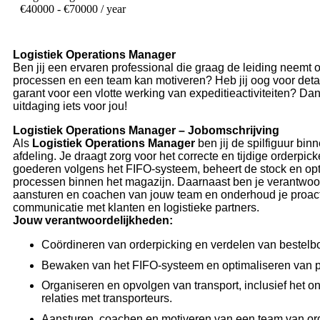
€
40000
- €70000 / year
Logistiek Operations Manager
Ben jij een ervaren professional die graag de leiding neemt o
processen en een team kan motiveren? Heb jij oog voor detai
garant voor een vlotte werking van expeditieactiviteiten? Dan
uitdaging iets voor jou!
Logistiek Operations Manager – Jobomschrijving
Als
Logistiek Operations Manager
ben jij de spilfiguur bin
afdeling. Je draagt zorg voor het correcte en tijdige orderpi
goederen volgens het FIFO-systeem, beheert de stock en opt
processen binnen het magazijn. Daarnaast ben je verantwoor
aansturen en coachen van jouw team en onderhoud je proac
communicatie met klanten en logistieke partners.
Jouw verantwoordelijkheden:
Coördineren van orderpicking en verdelen van bestelb
Bewaken van het FIFO-systeem en optimaliseren van p
Organiseren en opvolgen van transport, inclusief het 
relaties met transporteurs.
Aansturen, coachen en motiveren van een team van or