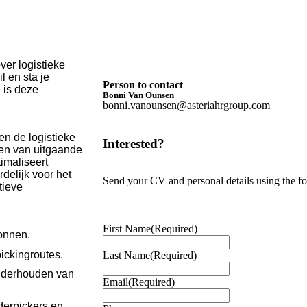
ver logistieke
l en sta je
Person to contact
 is deze
Bonni Van Ounsen
bonni.vanounsen@asteriahrgroup.com
nen de logistieke
Interested?
cken van uitgaande
imaliseert
delijk voor het
Send your CV and personal details using the f
tieve
First Name
(Required)
onnen.
ickingroutes.
Last Name
(Required)
onderhouden van
Email
(Required)
derpickers en