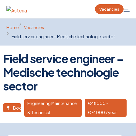
Vacancies
Home
Vacancies
Field service engineer – Medische technologie sector
Field service engineer –
Medische technologie
sector
Engineering Maintenance
€
48000
-
Boom
& Technical
€74000 / year