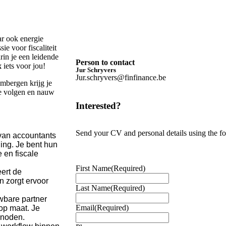
aar ook energie
e voor fiscaliteit
rin je een leidende
Person to contact
x
iets voor jou!
Jur Schryvers
Jur.schryvers@finfinance.be
mbergen krijg je
te volgen en nauw
Interested?
Send your CV and personal details using the f
 van accountants
ing. Je bent hun
en fiscale
First Name
(Required)
eert de
n zorgt ervoor
Last Name
(Required)
wbare partner
Email
(Required)
 op maat. Je
 noden.