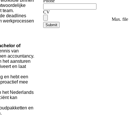
te workflow binnen
Phone
ntwoordelijke
t team.
CV
 de deadlines
Max. file
om werkprocessen
achelor of
ennis van
innen accountancy.
in het aansturen
veert en laat
ig en hebt een
t proactief mee
 in het Nederlands
ciënt kan
houdpakketten en
.