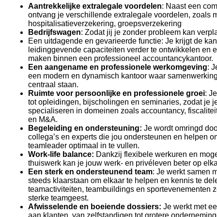
Aantrekkelijke extralegale voordelen
: Naast een comp
ontvang je verschillende extralegale voordelen, zoals 
hospitalisatieverzekering, groepsverzekering
Bedrijfswagen
: Zodat jij je zonder probleem kan verpl
Een uitdagende en gevarieerde functie: Je krijgt de ka
leidinggevende capaciteiten verder te ontwikkelen en e
maken binnen een professioneel accountancykantoor.
Een aangename en professionele werkomgeving
: J
een modern en dynamisch kantoor waar samenwerking e
centraal staan.
Ruimte voor persoonlijke en professionele groei
: J
tot opleidingen, bijscholingen en seminaries, zodat je j
specialiseren in domeinen zoals accountancy, fiscaliteit,
en M&A.
Begeleiding en ondersteuning:
Je wordt omringd doo
collega’s en experts die jou ondersteunen en helpen om
teamleader optimaal in te vullen.
Work-life balance:
Dankzij flexibele werkuren en mogel
thuiswerk kan je jouw werk- en privéleven beter op el
Een sterk en ondersteunend team
: Je werkt samen m
steeds klaarstaan om elkaar te helpen en kennis te de
teamactiviteiten, teambuildings en sportevenementen 
sterke teamgeest.
Afwisselende en boeiende dossiers:
Je werkt met ee
aan klanten, van zelfstandigen tot grotere ondernemin