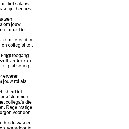
etitief salaris
maaltijdcheques,
aatsen
ns om jouw
en impact te
e komt terecht in
n collegialiteit
e krijgt toegang
ezelf verder kan
 digitalisering
r ervaren
 jouw rol als
ijkheid tot
kaar afstemmen.
et collega’s die
len. Regelmatige
zorgen voor een
n brede waaier
gen, waardoor je