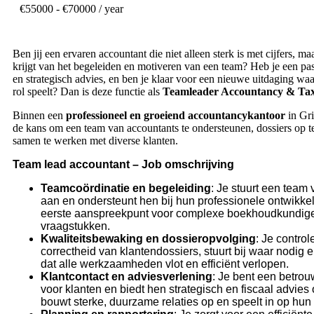
€
55000
- €70000 / year
Ben jij een ervaren accountant die niet alleen sterk is met cijfers, m
krijgt van het begeleiden en motiveren van een team? Heb je een passi
en strategisch advies, en ben je klaar voor een nieuwe uitdaging waa
rol speelt? Dan is deze functie als
Teamleader Accountancy & Ta
Binnen een
professioneel en groeiend accountancykantoor
in Gri
de kans om een team van accountants te ondersteunen, dossiers op 
samen te werken met diverse klanten.
Team lead accountant – Job omschrijving
Teamcoördinatie en begeleiding
: Je stuurt een team
aan en ondersteunt hen bij hun professionele ontwikkel
eerste aanspreekpunt voor complexe boekhoudkundige 
vraagstukken.
Kwaliteitsbewaking en dossieropvolging
: Je control
correctheid van klantendossiers, stuurt bij waar nodig e
dat alle werkzaamheden vlot en efficiënt verlopen.
Klantcontact en adviesverlening
: Je bent een betrou
voor klanten en biedt hen strategisch en fiscaal advies
bouwt sterke, duurzame relaties op en speelt in op hun