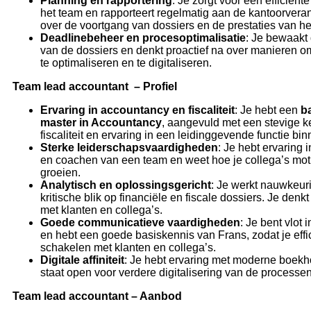
Planning en rapportering
: Je zorgt voor een efficiën
het team en rapporteert regelmatig aan de kantoorvera
over de voortgang van dossiers en de prestaties van he
Deadlinebeheer en procesoptimalisatie
: Je bewaakt
van de dossiers en denkt proactief na over manieren 
te optimaliseren en te digitaliseren.
Team lead accountant – Profiel
Ervaring in accountancy en fiscaliteit
: Je hebt een
b
master in Accountancy
, aangevuld met een stevige k
fiscaliteit en ervaring in een leidinggevende functie b
Sterke leiderschapsvaardigheden
: Je hebt ervaring 
en coachen van een team en weet hoe je collega’s moti
groeien.
Analytisch en oplossingsgericht
: Je werkt nauwkeur
kritische blik op financiële en fiscale dossiers. Je denk
met klanten en collega’s.
Goede communicatieve vaardigheden
: Je bent vlot
en hebt een goede basiskennis van Frans, zodat je effi
schakelen met klanten en collega’s.
Digitale affiniteit
: Je hebt ervaring met moderne boek
staat open voor verdere digitalisering van de processen
Team lead accountant – Aanbod