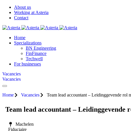
About us
Working at Asteria
Contact
Home
Specializations
BN Engineering
FinFinance
Techwell
For businesses
Vacancies
Vacancies
Home
Vacancies
Team lead accountant – Leidinggevende rol 
Team lead accountant – Leidinggevende r
Machelen
Fiduciaire