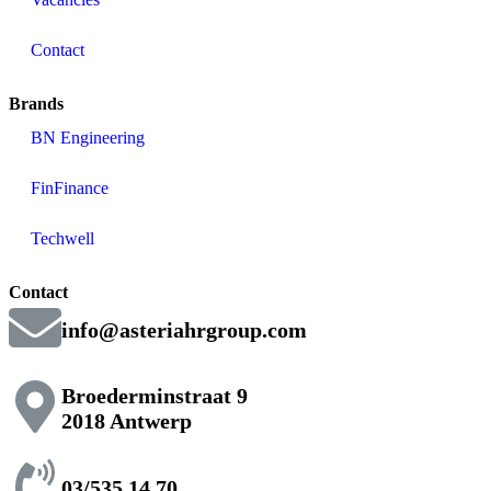
Contact
Brands
BN Engineering
FinFinance
Techwell
Contact
info@asteriahrgroup.com
Broederminstraat 9
2018 Antwerp
03/535.14.70