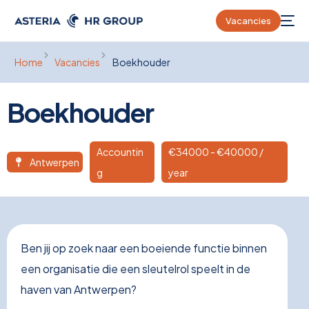
Vacancies
Home
Vacancies
Boekhouder
Boekhouder
Accountin
€
34000
- €40000 /
Antwerpen
g
year
Ben jij op zoek naar een boeiende functie binnen
een organisatie die een sleutelrol speelt in de
haven van Antwerpen?