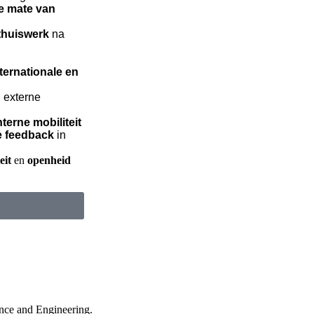
e mate van
 thuiswerk
na
ternationale en
n externe
nterne mobiliteit
e feedback
in
eit
en
openheid
ance and Engineering.