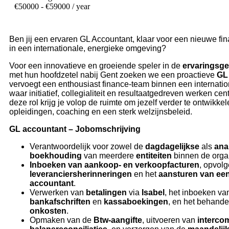
€
50000
- €59000 / year
Ben jij een ervaren GL Accountant, klaar voor een nieuwe fin
in een internationale, energieke omgeving?
Voor een innovatieve en groeiende speler in de
ervaringsge
met hun hoofdzetel nabij Gent zoeken we een proactieve
GL
vervoegt een enthousiast finance-team binnen een internati
waar initiatief, collegialiteit en resultaatgedreven werken cent
deze rol krijg je volop de ruimte om jezelf verder te ontwikkel
opleidingen, coaching en een sterk welzijnsbeleid.
GL accountant – Jobomschrijving
Verantwoordelijk voor zowel de
dagdagelijkse
als
ana
boekhouding
van meerdere
entiteiten
binnen de organ
Inboeken van aankoop- en verkoopfacturen
, opvol
leveranciersherinneringen
en het
aansturen van ee
accountant
.
Verwerken van
betalingen
via
Isabel
, het inboeken va
bankafschriften
en
kassaboekingen
, en het behande
onkosten
.
Opmaken van de
Btw-aangifte
, uitvoeren van
interco