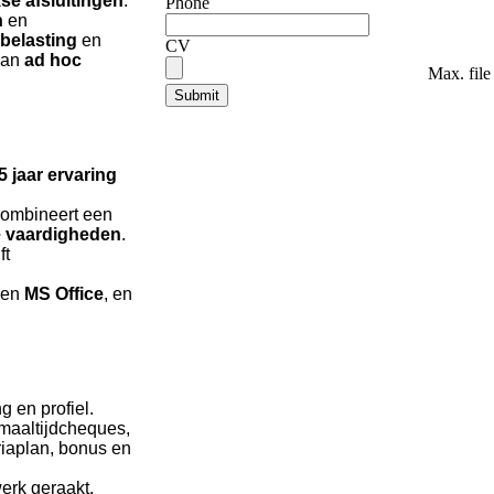
se afsluitingen
.
Phone
n
en
belasting
en
CV
van
ad hoc
Max. file
 5 jaar ervaring
combineert een
 vaardigheden
.
ft
en
MS Office
, en
g en profiel.
f maaltijdcheques,
riaplan, bonus en
erk geraakt.