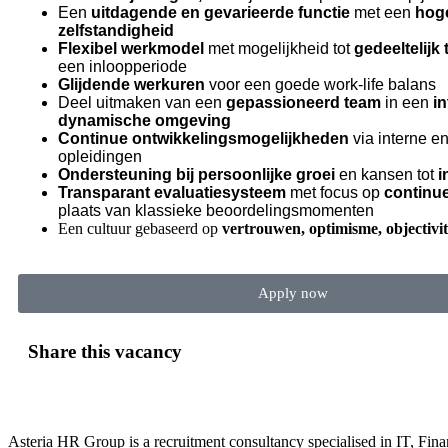
Een
uitdagende en gevarieerde functie
met een
hog
zelfstandigheid
Flexibel werkmodel
met mogelijkheid tot
gedeeltelijk
een inloopperiode
Glijdende werkuren
voor een goede work-life balans
Deel uitmaken van een
gepassioneerd team
in een
in
dynamische omgeving
Continue ontwikkelingsmogelijkheden
via interne e
opleidingen
Ondersteuning bij persoonlijke groei
en kansen tot
i
Transparant evaluatiesysteem
met focus op
continu
plaats van klassieke beoordelingsmomenten
Een cultuur gebaseerd op
vertrouwen, optimisme, objectivit
Apply now
Share this vacancy
Asteria HR Group is a recruitment consultancy specialised in IT, Fin