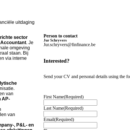
anciële uitdaging
Person to contact
richte sector
Jur Schryvers
 Accountant
. Je
Jur.schryvers@finfinance.be
onale omgeving
raal staan. Bij
en via interne
Interested?
Send your CV and personal details using the f
lytische
isatie.
gen van
First Name
(Required)
n AP-
Last Name
(Required)
n
len van
Email
(Required)
mpany-, P&L- en