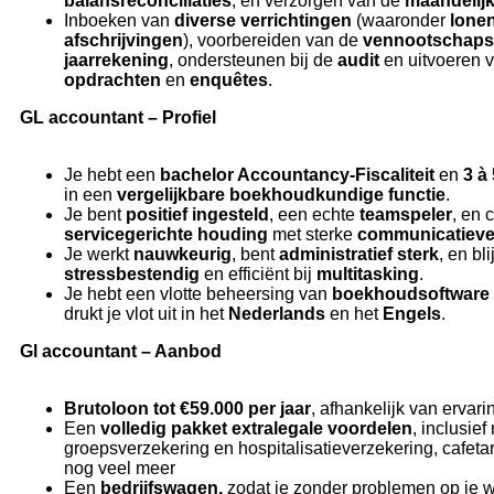
balansreconciliaties
, en verzorgen van de
maandelijk
Inboeken van
diverse verrichtingen
(waaronder
lone
afschrijvingen
), voorbereiden van de
vennootschaps
jaarrekening
, ondersteunen bij de
audit
en uitvoeren 
opdrachten
en
enquêtes
.
GL accountant – Profiel
Je hebt een
bachelor Accountancy-Fiscaliteit
en
3 à
in een
vergelijkbare boekhoudkundige functie
.
Je bent
positief ingesteld
, een echte
teamspeler
, en 
servicegerichte houding
met sterke
communicatieve
Je werkt
nauwkeurig
, bent
administratief sterk
, en blij
stressbestendig
en efficiënt bij
multitasking
.
Je hebt een vlotte beheersing van
boekhoudsoftware
drukt je vlot uit in het
Nederlands
en het
Engels
.
Gl accountant – Aanbod
Brutoloon tot €59.000 per jaar
, afhankelijk van ervarin
Een
volledig pakket extralegale voordelen
, inclusie
groepsverzekering en hospitalisatieverzekering, cafeta
nog veel meer
Een
bedrijfswagen,
zodat je zonder problemen op je w