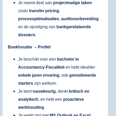
Je neemt deel aan
projectmatige taken
zoals
transfer pricing
,
procesoptimalisaties
,
auditvoorbereiding
en de opvolging van
bankgerelateerde
dossiers
.
Boekhouder – Profiel
Je beschikt over een
bachelor in
Accountancy-Fiscaliteit
en hebt idealiter
enkele jaren ervaring
; ook
gemotiveerde
starters
zijn welkom.
Je bent
nauwkeurig
, denkt
kritisch en
analytisch
, en hebt een
proactieve
werkhouding
.
Je werkt vlot met
MS Outlook en Excel
;