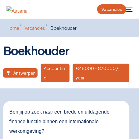
Vacancies
Home
Vacancies
Boekhouder
Boekhouder
Accountin
€
45000
- €70000 /
Antwerpen
g
year
Ben jij op zoek naar een brede en uitdagende
finance functie binnen een internationale
werkomgeving?