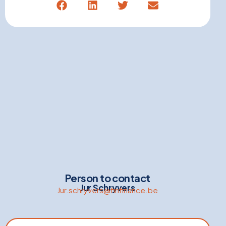
Person to contact
Jur Schryvers
Jur.schryvers@finfinance.be