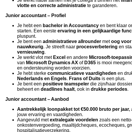
Je werkt nauw samen met je collega’s binnen het
fina
vlotte en correcte administratie
te garanderen.
Junior accountant – Profiel
Je hebt een
bachelor in Accountancy
en bent klaar om
starten. Een eerste
ervaring in een gelijkaardige func
pluspunt.
Je bent een
administratieve allrounder
met
oog voor 
nauwkeurig
. Je streeft naar
procesverbetering
en sta
vernieuwing
.
Je werkt vlot met
Excel
en andere
Microsoft-toepass
van
Microsoft Dynamics AX
of
D365
is mooi meegeno
en ondersteuning worden voorzien.
Je hebt sterke
communicatieve vaardigheden
en drukt
Nederlands en Engels
.
Frans of Duits
is een plus.
Je bent een
positieve teamspeler
die zijn/haar dossie
beheert en
deadlines haalt
, ook in
drukke periodes
.
Junior accountant – Aanbod
Aantrekkelijk loonpakket tot €50.000 bruto per jaar,
jouw ervaring en vaardigheden.
Aangevuld met
extralegale voordelen
zoals een netto
onkostenvergoeding, maaltijdcheques, ecocheques, gr
hospitalisatieverzekering.