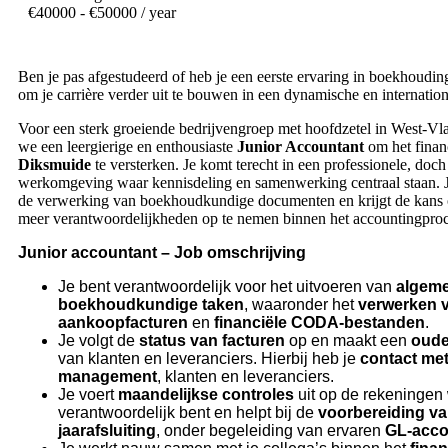
€
40000
- €50000 / year
Ben je pas afgestudeerd of heb je een eerste ervaring in boekhouding
om je carrière verder uit te bouwen in een dynamische en internati
Voor een sterk groeiende bedrijvengroep met hoofdzetel in West-V
we een leergierige en enthousiaste
Junior Accountant
om het finan
Diksmuide
te versterken. Je komt terecht in een professionele, doch
werkomgeving waar kennisdeling en samenwerking centraal staan. J
de verwerking van boekhoudkundige documenten en krijgt de kans o
meer verantwoordelijkheden op te nemen binnen het accountingproc
Junior accountant – Job omschrijving
Je bent verantwoordelijk voor het uitvoeren van
algem
boekhoudkundige taken
, waaronder het
verwerken 
aankoopfacturen
en
financiële CODA-bestanden
.
Je volgt de
status van facturen
op en maakt een
oude
van klanten en leveranciers. Hierbij heb je
contact met
management
, klanten en leveranciers.
Je voert
maandelijkse controles
uit op de rekeningen
verantwoordelijk bent en helpt bij de
voorbereiding v
jaarafsluiting
, onder begeleiding van ervaren
GL-acco