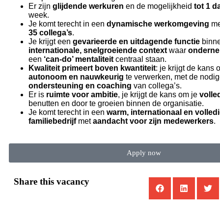
Er zijn
glijdende werkuren
en de mogelijkheid
tot 1 
week.
Je komt terecht in een
dynamische werkomgeving
me
35 collega’s
.
Je krijgt een
gevarieerde en uitdagende functie
binn
internationale, snelgroeiende context
waar
ondern
een
‘can-do’ mentaliteit
centraal staan.
Kwaliteit primeert boven kwantiteit
: je krijgt de kans
autonoom en nauwkeurig
te verwerken, met de nodi
ondersteuning en coaching
van collega’s.
Er is
ruimte voor ambitie
, je krijgt de kans om je
volle
benutten en door te groeien binnen de organisatie.
Je komt terecht in een
warm, internationaal en volled
familiebedrijf
met
aandacht voor zijn medewerkers
.
Apply now
Share this vacancy