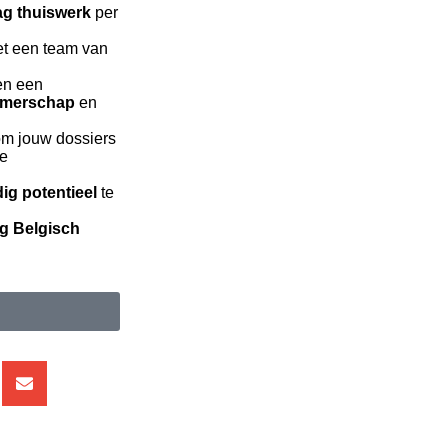
dag thuiswerk
per
t een team van
en een
emerschap
en
 om jouw dossiers
ge
dig potentieel
te
ig Belgisch