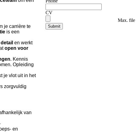
nceteam
om een
Phone
CV
Max. file
 je carrière te
tie
is een
detail
en werkt
at
open voor
ingen
. Kennis
men. Opleiding
 je vlot uit in het
rs zorgvuldig
afhankelijk van
-
oeps- en