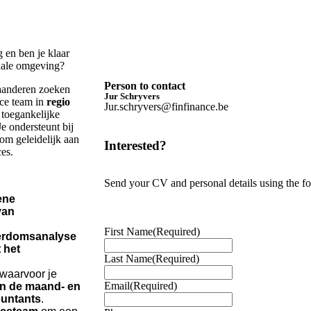
 en ben je klaar
onale omgeving?
Person to contact
laanderen zoeken
Jur Schryvers
ce team in
regio
Jur.schryvers@finfinance.be
 toegankelijke
e ondersteunt bij
m geleidelijk aan
Interested?
es.
Send your CV and personal details using the f
ene
van
First Name
(Required)
rdomsanalyse
 het
Last Name
(Required)
 waarvoor je
Email
(Required)
an de maand- en
untants
.