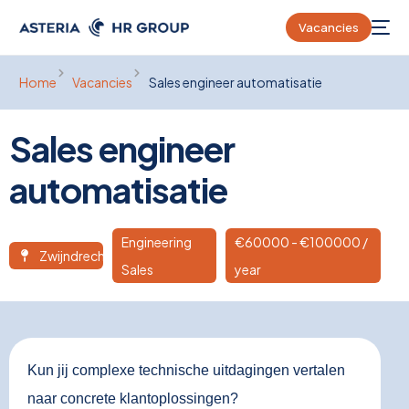
Vacancies
Home
Vacancies
Sales engineer automatisatie
Sales engineer
automatisatie
Engineering
€
60000
- €100000 /
Zwijndrecht
Sales
year
Kun jij complexe technische uitdagingen vertalen
naar concrete klantoplossingen?