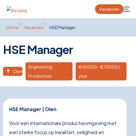
Vacancies
Home
Vacancies
HSE Manager
HSE Manager
Engineering
€
40000
- €75000 /
Olen
Production
year
HSE Manager | Olen
Voor een internationale productieomgeving met
een sterke focus op kwaliteit, veiligheid en