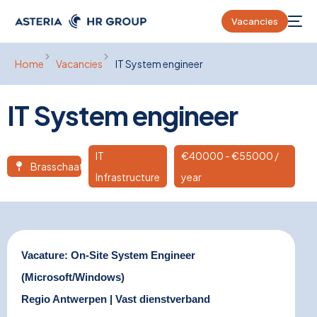
Vacancies
Home
Vacancies
IT System engineer
IT System engineer
IT
€
40000
- €55000 /
Brasschaat
Infrastructure
year
Vacature: On-Site System Engineer
(Microsoft/Windows)
Regio Antwerpen | Vast dienstverband