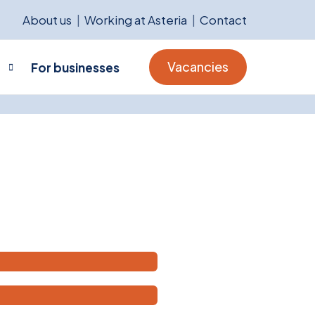
About us
Working at Asteria
Contact
Vacancies
For businesses