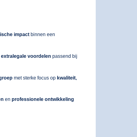
gische impact
binnen een
t
extralegale voordelen
passend bij
 groep
met sterke focus op
kwaliteit,
en
en
professionele ontwikkeling