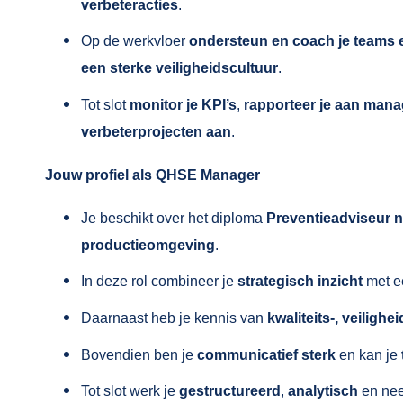
verbeteracties
.
Op de werkvloer
ondersteun en coach je teams 
een sterke veiligheidscultuur
.
Tot slot
monitor je KPI’s
,
rapporteer je aan man
verbeterprojecten aan
.
Jouw profiel als QHSE Manager
Je beschikt over het diploma
Preventieadviseur n
productieomgeving
.
In deze rol combineer je
strategisch inzicht
met 
Daarnaast heb je kennis van
kwaliteits-, veiligh
Bovendien ben je
communicatief sterk
en kan je
Tot slot werk je
gestructureerd
,
analytisch
en ne