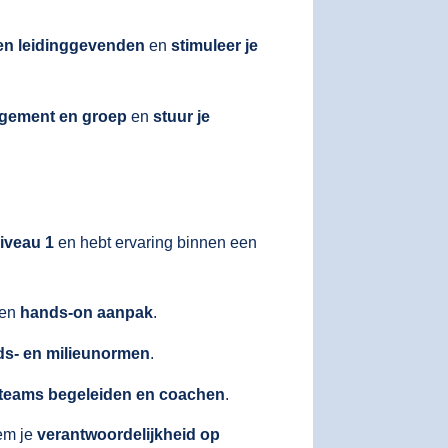
en leidinggevenden
en
stimuleer je
agement en groep
en
stuur je
iveau 1
en hebt ervaring binnen een
een
hands-on aanpak
.
eids- en milieunormen
.
teams begeleiden en coachen
.
em je
verantwoordelijkheid op