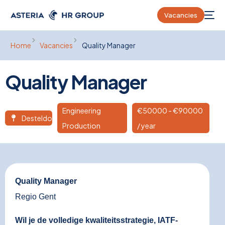
Vacancies
Home
Vacancies
Quality Manager
Quality Manager
Engineering
€
50000
- €90000
Desteldonk
Production
/ year
Quality Manager
Regio Gent
Wil je de volledige kwaliteitsstrategie, IATF-