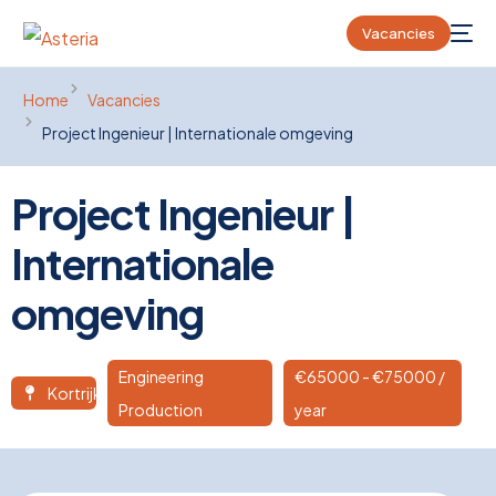
Vacancies
Home
Vacancies
Project Ingenieur | Internationale omgeving
Project Ingenieur |
Internationale
omgeving
Engineering
€
65000
- €75000 /
Kortrijk
Production
year