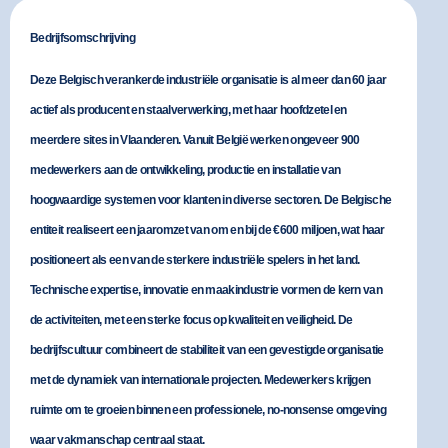
Bedrijfsomschrijving
Deze
Belgisch verankerde industriële organisatie
is al meer dan 60 jaar
actief als producent en staalverwerking, met haar hoofdzetel en
meerdere sites in Vlaanderen. Vanuit België werken
ongeveer 900
medewerkers
aan de ontwikkeling, productie en installatie van
hoogwaardige systemen voor klanten in diverse sectoren. De Belgische
entiteit realiseert een
jaaromzet van om en bij de €600 miljoen
, wat haar
positioneert als een van de sterkere industriële spelers in het land.
Technische expertise, innovatie en maakindustrie
vormen de kern van
de activiteiten, met een sterke focus op kwaliteit en veiligheid. De
bedrijfscultuur combineert de stabiliteit van een gevestigde organisatie
met de dynamiek van internationale projecten. Medewerkers krijgen
ruimte om te groeien binnen een professionele, no‑nonsense omgeving
waar vakmanschap centraal staat.