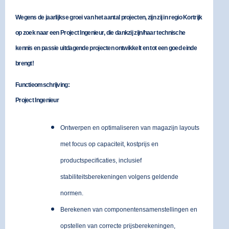
Wegens de jaarlijkse groei van het aantal projecten, zijn zij in
regio Kortrijk
op zoek naar een
Project Ingenieur
, die dankzij zijn/haar technische
kennis en passie uitdagende projecten ontwikkelt en tot een goed einde
brengt!
Functieomschrijving:
Project Ingenieur
Ontwerpen en optimaliseren van magazijn layouts
met focus op capaciteit, kostprijs en
productspecificaties, inclusief
stabiliteitsberekeningen volgens geldende
normen.
Berekenen van componentensamenstellingen en
opstellen van correcte prijsberekeningen,