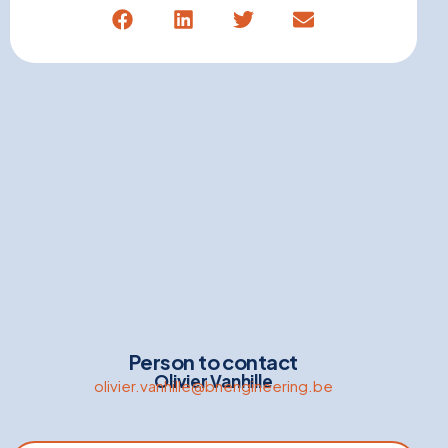
Person to contact
Olivier Vanhille
olivier.vanhille@bnengineering.be